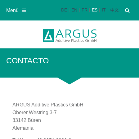
DE
EN
FR
ES
IT
中文
Menü
CONTACTO
ARGUS Additive Plastics GmbH
Oberer Westring 3-7
33142 Büren
Alemania