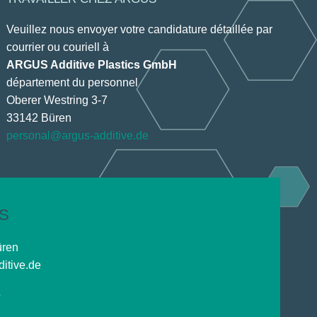
Veuillez nous envoyer votre candidature détaillée par
courrier ou couriell à
ARGUS Additive Plastics GmbH
département du personnel
Oberer Westring 3-7
33142 Büren
personal@argus-additive.de
S
üren
itive.de
s