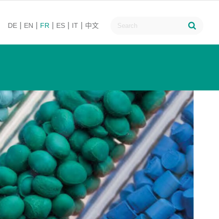
DE
EN
FR
ES
IT
中文