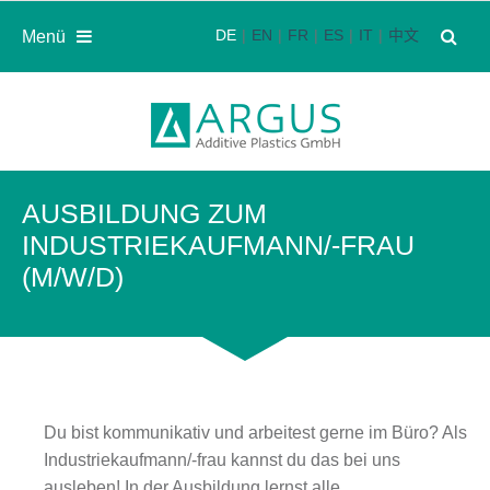
DE
EN
FR
ES
IT
中文
Menü
AUSBILDUNG ZUM
INDUSTRIEKAUFMANN/-FRAU
(M/W/D)
Du bist kommunikativ und arbeitest gerne im Büro? Als
Industriekaufmann/-frau kannst du das bei uns
ausleben! In der Ausbildung lernst alle