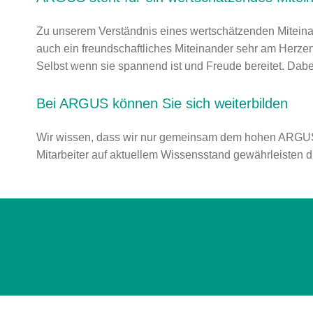
Zu unserem Verständnis eines wertschätzenden Miteinan
auch ein freundschaftliches Miteinander sehr am Herzen.
Selbst wenn sie spannend ist und Freude bereitet. Dab
Bei ARGUS können Sie sich weiterbilden
Wir wissen, dass wir nur gemeinsam dem hohen ARGUS- Q
Mitarbeiter auf aktuellem Wissensstand gewährleisten d