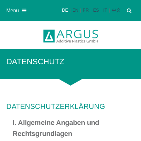
DE
EN
FR
ES
IT
中文
Menü
DATENSCHUTZ
DATENSCHUTZERKLÄRUNG
I. Allgemeine Angaben und
Rechtsgrundlagen