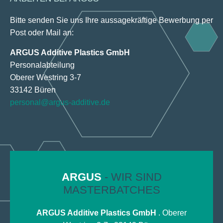
Bitte senden Sie uns Ihre aussagekräftige Bewerbung per
Post oder Mail an:
ARGUS Additive Plastics GmbH
Personalabteilung
Oberer Westring 3-7
33142 Büren
personal@argus-additive.de
ARGUS
- WIR SIND
MASTERBATCHES
ARGUS Additive Plastics GmbH
. Oberer